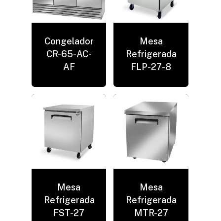
Congelador
Mesa
CR-65-AC-
Refrigerada
AF
FLP-27-8
No hay productos en el carrito.
Mesa
Mesa
Refrigerada
Refrigerada
Go to shop
FST-27
MTR-27