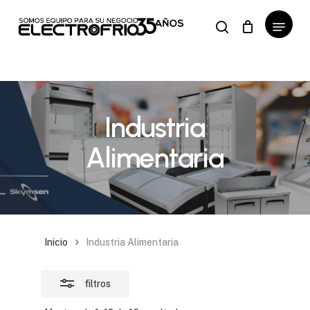
Menu
Close
search
Close
Cart
Skip
Cart
Filters
to
main
content
Industria
Alimentaria
Inicio
Industria Alimentaria
filtros