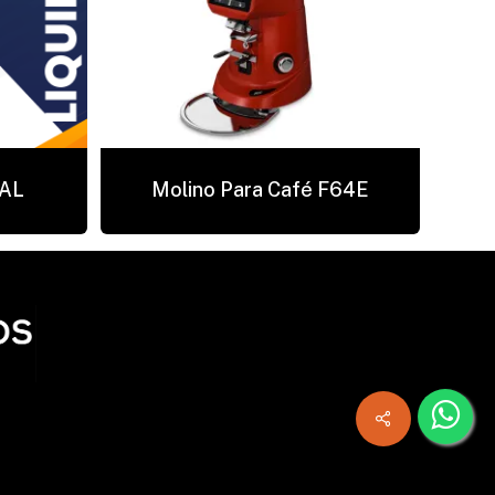
PAL
Molino Para Café F64E
r carrito
Finalizar compra