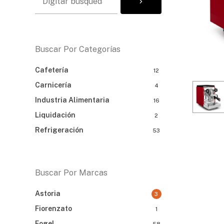
Buscar Por Categorías
Cafetería
12
Carnicería
4
Industria Alimentaria
16
Liquidación
2
Refrigeración
53
Buscar Por Marcas
Astoria
3
Fiorenzato
1
Fogel