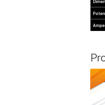
Dimen
Poten
Ampe
Pr