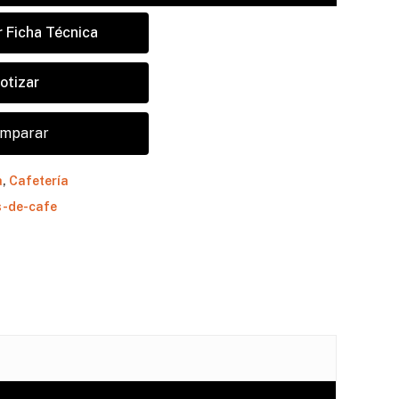
 Ficha Técnica
otizar
mparar
hay productos en el carrito.
a
,
Cafetería
-de-cafe
Go to shop