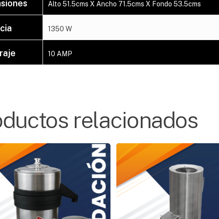
siones
Alto 51.5cms X Ancho 71.5cms X Fondo 53.5cms
cia
1350 W
raje
10 AMP
oductos relacionados