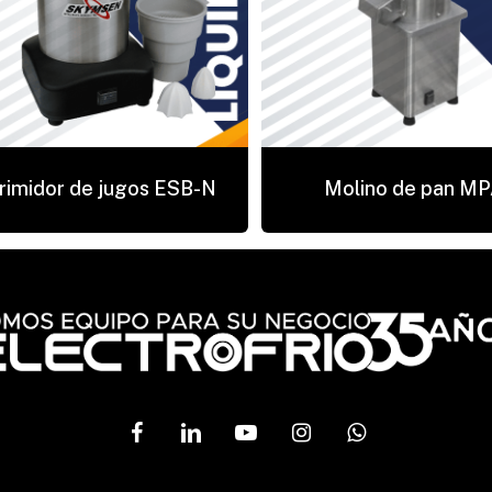
rimidor de jugos ESB-N
Molino de pan M
Ve
facebook
linkedin
youtube
instagram
whatsapp