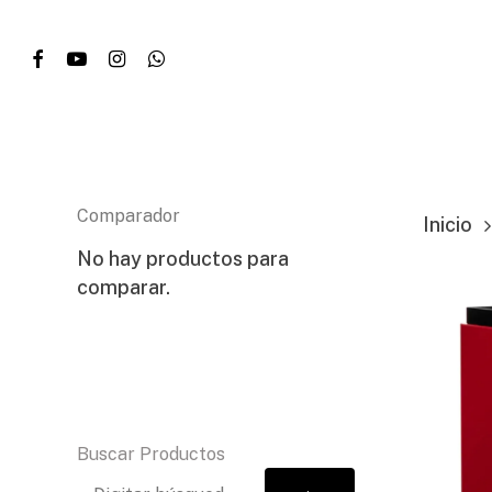
Skip
facebook
youtube
instagram
whatsapp
to
main
content
Presione enter para buscar...
Comparador
Inicio
No hay productos para
comparar.
Buscar Productos