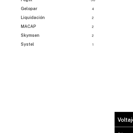
58
Gelopar
4
Liquidación
2
MACAP
2
Skymsen
2
Systel
1
Voltaj