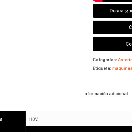
Descargar
C
Co
No 
Categorías:
Astori
Etiqueta:
maquinas
Información adicional
e
110V.