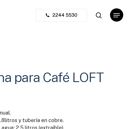
search
Menu
Close
2244 5530
Cart
na para Café LOFT
nual.
.8litros y tubería en cobre.
agua: 2.5 litros (extraíble).