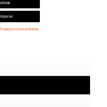
otizar
mparar
Producto Contra Pedido
hay productos en el carrito.
Go to shop