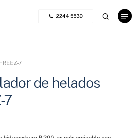
search
Menu
Close
2244 5530
Cart
 FREEZ-7
ador de helados
-7
e hidrocarburo R 290, es más amigable con