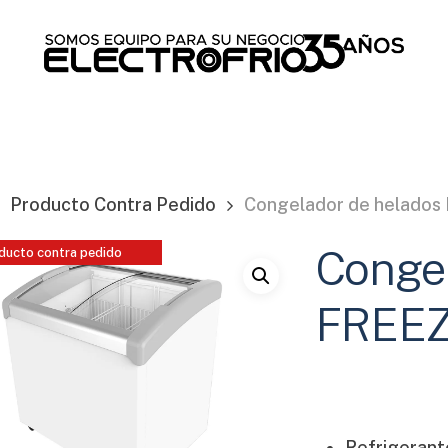
Cart
Producto Contra Pedido
Congelador de helados
Congel
ducto contra pedido
FREEZ
Refrigerant