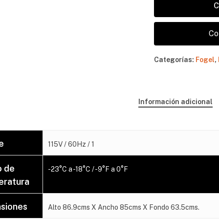
C
Co
Categorías:
Fogel
,
No 
Información adicional
e
115V / 60Hz / 1
 de
-23°C a -18°C / -9°F a 0°F
ratura
siones
Alto 86.9cms X Ancho 85cms X Fondo 63.5cms.