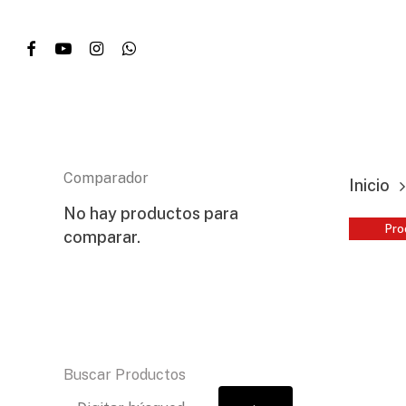
Skip
facebook
youtube
instagram
whatsapp
to
main
content
Presione enter para buscar...
Comparador
Inicio
No hay productos para
Pro
comparar.
Buscar Productos