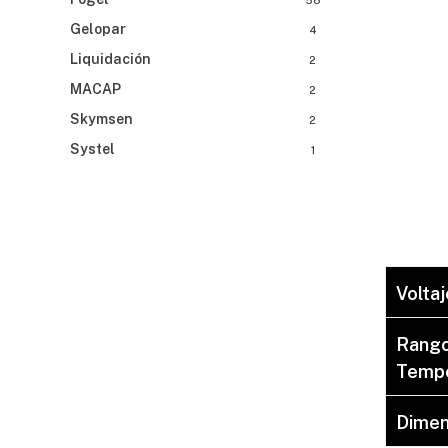
58
Gelopar
4
Liquidación
2
MACAP
2
Skymsen
2
Systel
1
Voltaj
Rango
Tempe
Dimen