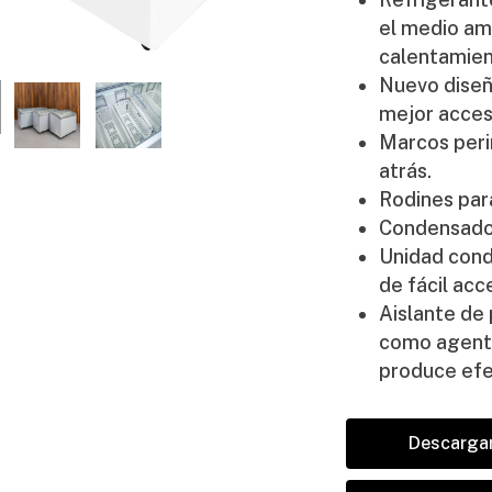
el medio am
calentamien
Nuevo diseñ
mejor acces
Marcos perim
atrás.
Rodines par
Condensador
Unidad cond
de fácil acc
Aislante de 
como agente
produce efe
Descargar