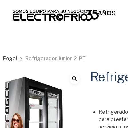
Cart
Fogel
Refrigerador Junior-2-PT
Refrig
Refrigerado
para presta
servicio a lo