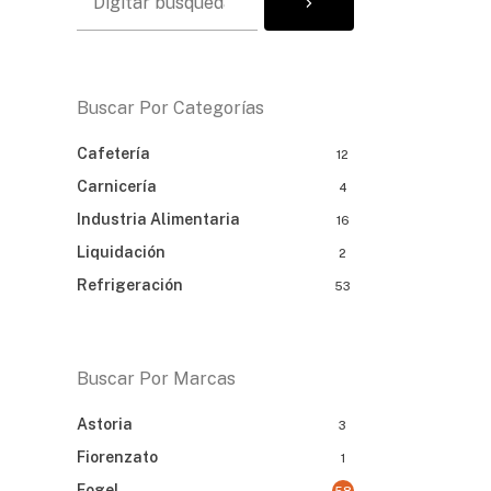
Buscar Por Categorías
Cafetería
12
Carnicería
4
Industria Alimentaria
16
Liquidación
2
Refrigeración
53
Buscar Por Marcas
Astoria
3
Fiorenzato
1
Fogel