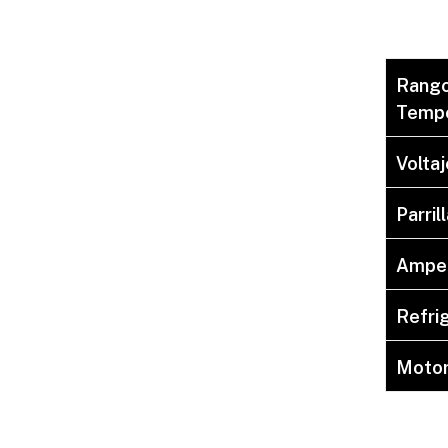
Rango
Tempe
Voltaj
Parril
Ampe
Refri
Moto