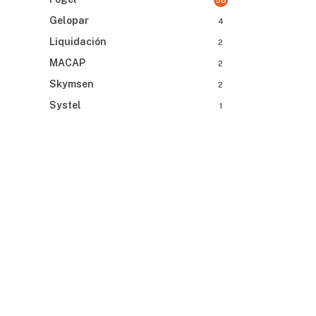
58
Gelopar
4
Liquidación
2
MACAP
2
Skymsen
2
Systel
1