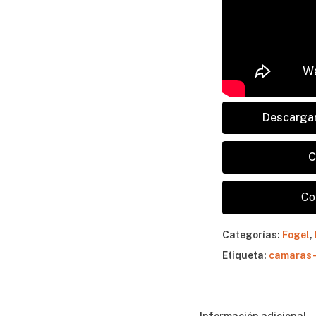
Descargar
C
Co
No 
Categorías:
Fogel
,
Etiqueta:
camaras-