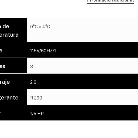
Información adicional
 de
0°C a 4°C
ratura
e
115V/60HZ/1
las
3
raje
2.6
gerante
R 290
r
1/5 HP