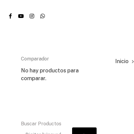
Skip
facebook
youtube
instagram
whatsapp
to
main
content
Presione enter para buscar...
Comparador
Inicio
No hay productos para
comparar.
Buscar Productos