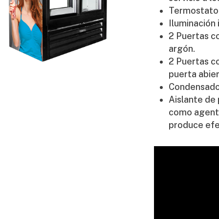
Termostato
Iluminación 
2 Puertas co
argón.
2 Puertas co
puerta abier
Condensador
Aislante de 
como agente
produce efe