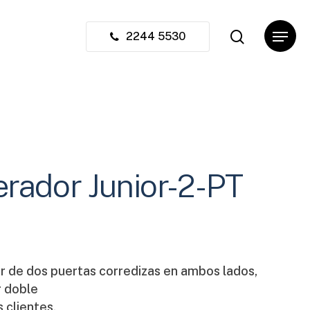
search
Menu
Close
2244 5530
Cart
erador Junior-2-PT
r de dos puertas corredizas en ambos lados,
r doble
s clientes.